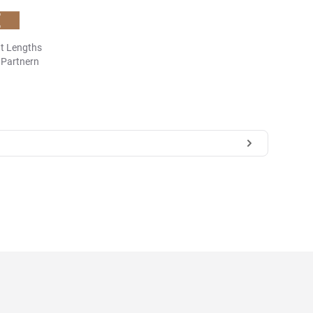
t Lengths
n Partnern