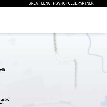
GREAT LENGTHS
SHOP
CLUB
PARTNER
llt.
gen des
Mehr