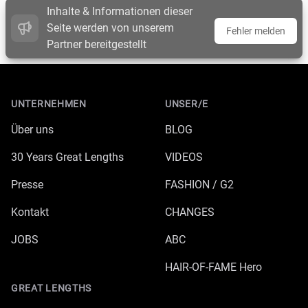
Inhalte & Informationen dieser
Seite werden von unserem
Fehler melden
Partner bereitgestellt
Footer
UNTERNEHMEN
UNSER/E
Über uns
BLOG
30 Years Great Lengths
VIDEOS
Presse
FASHION / G2
Kontakt
CHANGES
JOBS
ABC
HAIR-OF-FAME Hero
GREAT LENGTHS