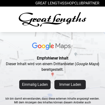
Zum Inhalt springen
GREAT LENGTHS
SHOP
CLUB
PARTNER
Empfohlener Inhalt
Dieser Inhalt wird von einem Drittanbieter
(
Google Maps
)
bereitgestellt.
Einmalig Laden
Immer Laden
Ich bin damit einverstanden, dass diese externen Inhalte angezeigt werden.
Mit dem Anzeigen des Inhaltes können diesem Anbieter auch