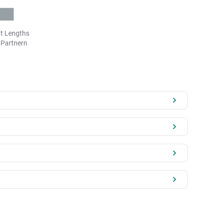
t Lengths
n Partnern