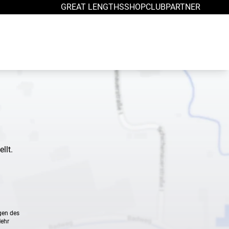
GREAT LENGTHS
SHOP
CLUB
PARTNER
llt.
gen des
Mehr