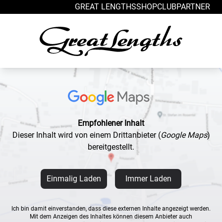
Zum Inhalt springen
GREAT LENGTHS
SHOP
CLUB
PARTNER
Empfohlener Inhalt
Dieser Inhalt wird von einem Drittanbieter
(
Google Maps
)
bereitgestellt.
Einmalig Laden
Immer Laden
Ich bin damit einverstanden, dass diese externen Inhalte angezeigt werden.
Mit dem Anzeigen des Inhaltes können diesem Anbieter auch