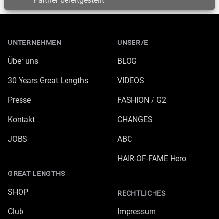
Partner bereitgestellt
Footer
UNTERNEHMEN
UNSER/E
Über uns
BLOG
30 Years Great Lengths
VIDEOS
Presse
FASHION / G2
Kontakt
CHANGES
JOBS
ABC
HAIR-OF-FAME Hero
GREAT LENGTHS
SHOP
RECHTLICHES
Club
Impressum