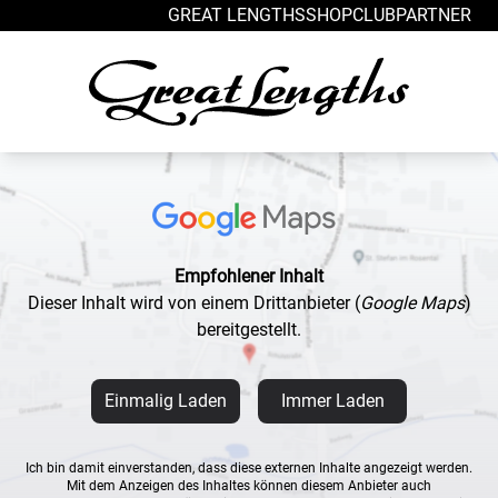
Zum Inhalt springen
GREAT LENGTHS
SHOP
CLUB
PARTNER
Empfohlener Inhalt
Dieser Inhalt wird von einem Drittanbieter
(
Google Maps
)
bereitgestellt.
Einmalig Laden
Immer Laden
Ich bin damit einverstanden, dass diese externen Inhalte angezeigt werden.
Mit dem Anzeigen des Inhaltes können diesem Anbieter auch