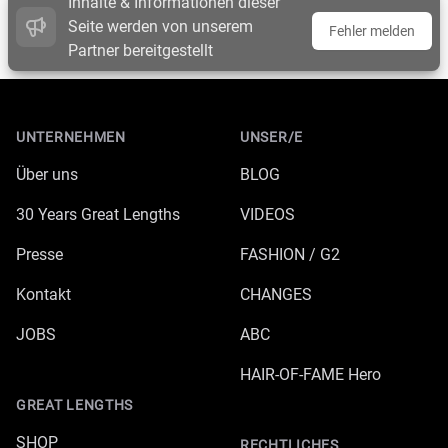
Inhalte & Informationen dieser
Seite werden von unserem
Fehler melden
Partner bereitgestellt
Footer
UNTERNEHMEN
UNSER/E
Über uns
BLOG
30 Years Great Lengths
VIDEOS
Presse
FASHION / G2
Kontakt
CHANGES
JOBS
ABC
HAIR-OF-FAME Hero
GREAT LENGTHS
SHOP
RECHTLICHES