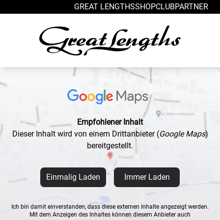
Zum Inhalt springen
GREAT LENGTHS
SHOP
CLUB
PARTNER
Empfohlener Inhalt
Dieser Inhalt wird von einem Drittanbieter
(
Google Maps
)
bereitgestellt.
Einmalig Laden
Immer Laden
Ich bin damit einverstanden, dass diese externen Inhalte angezeigt werden.
Mit dem Anzeigen des Inhaltes können diesem Anbieter auch