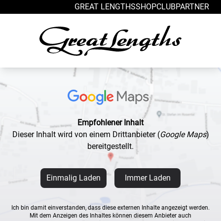
Zum Inhalt springen
GREAT LENGTHS
SHOP
CLUB
PARTNER
Empfohlener Inhalt
Dieser Inhalt wird von einem Drittanbieter
(
Google Maps
)
bereitgestellt.
Einmalig Laden
Immer Laden
Ich bin damit einverstanden, dass diese externen Inhalte angezeigt werden.
Mit dem Anzeigen des Inhaltes können diesem Anbieter auch