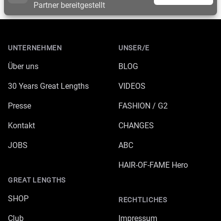
Partner bereitgestellt
Footer
UNTERNEHMEN
UNSER/E
Über uns
BLOG
30 Years Great Lengths
VIDEOS
Presse
FASHION / G2
Kontakt
CHANGES
JOBS
ABC
HAIR-OF-FAME Hero
GREAT LENGTHS
SHOP
RECHTLICHES
Club
Impressum