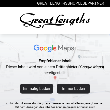
Zum Inhalt springen
GREAT LENGTHS
SHOP
CLUB
PARTNER
Empfohlener Inhalt
Dieser Inhalt wird von einem Drittanbieter
(
Google Maps
)
bereitgestellt.
Einmalig Laden
Immer Laden
Ich bin damit einverstanden, dass diese externen Inhalte angezeigt werden.
Mit dem Anzeigen des Inhaltes können diesem Anbieter auch