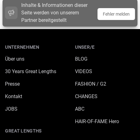
Inhalte & Informationen dieser
Seite werden von unserem
Fehler melden
Partner bereitgestellt
Footer
UNTERNEHMEN
UNSER/E
Über uns
BLOG
30 Years Great Lengths
VIDEOS
Presse
FASHION / G2
Kontakt
CHANGES
JOBS
ABC
HAIR-OF-FAME Hero
GREAT LENGTHS