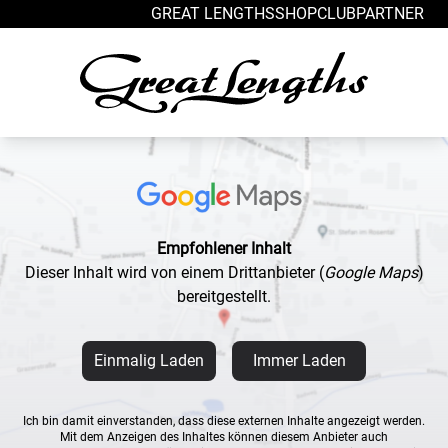
Zum Inhalt springen
GREAT LENGTHS
SHOP
CLUB
PARTNER
Empfohlener Inhalt
Dieser Inhalt wird von einem Drittanbieter
(
Google Maps
)
bereitgestellt.
Einmalig Laden
Immer Laden
Ich bin damit einverstanden, dass diese externen Inhalte angezeigt werden.
Mit dem Anzeigen des Inhaltes können diesem Anbieter auch