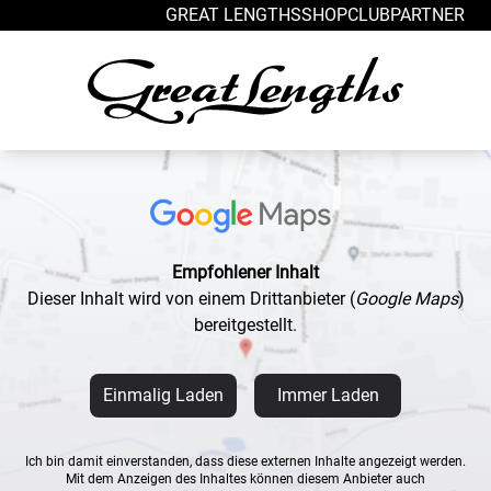
Zum Inhalt springen
GREAT LENGTHS
SHOP
CLUB
PARTNER
Empfohlener Inhalt
Dieser Inhalt wird von einem Drittanbieter
(
Google Maps
)
bereitgestellt.
Einmalig Laden
Immer Laden
Ich bin damit einverstanden, dass diese externen Inhalte angezeigt werden.
Mit dem Anzeigen des Inhaltes können diesem Anbieter auch