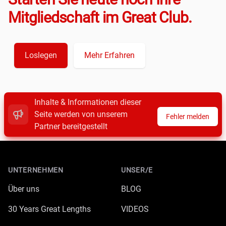
Mitgliedschaft im Great Club.
Loslegen
Mehr Erfahren
Inhalte & Informationen dieser
Seite werden von unserem
Fehler melden
Partner bereitgestellt
Footer
UNTERNEHMEN
UNSER/E
Über uns
BLOG
30 Years Great Lengths
VIDEOS