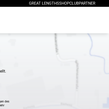
GREAT LENGTHS
SHOP
CLUB
PARTNER
llt.
gen des
Mehr