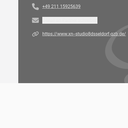
+49 211 15925639
Email
E-Mail an Partner schreiben
Homepage
https://www.xn--studio8dsseldorf-qzb.de/