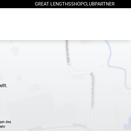
GREAT LENGTHS
SHOP
CLUB
PARTNER
llt.
gen des
Mehr