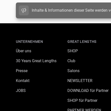
Inhalte & Informationen dieser Seite werden v
Footer
UNTERNEHMEN
GREAT LENGTHS
Über uns
SHOP
30 Years Great Lengths
Club
Presse
Salons
Kontakt
NEWSLETTER
JOBS
DOWNLOAD für Partner
SHOP für Partner
PARTNER WERDEN