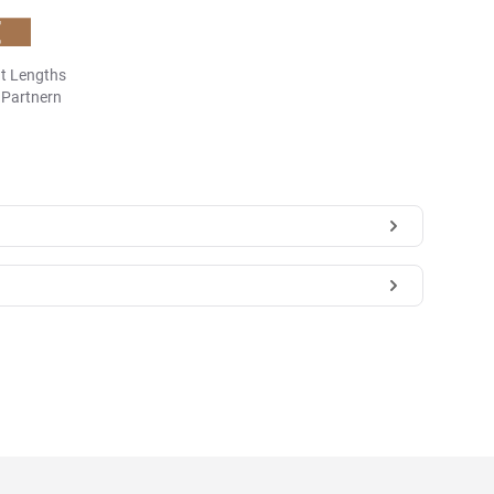
t Lengths
n Partnern