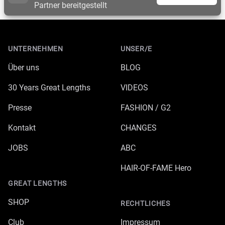
Partner bereitgestellt
Footer
UNTERNEHMEN
UNSER/E
Über uns
BLOG
30 Years Great Lengths
VIDEOS
Presse
FASHION / G2
Kontakt
CHANGES
JOBS
ABC
HAIR-OF-FAME Hero
GREAT LENGTHS
SHOP
RECHTLICHES
Club
Impressum