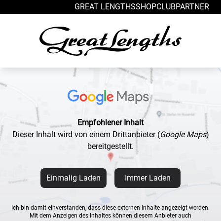
Zum Inhalt springen
GREAT LENGTHS
SHOP
CLUB
PARTNER
Empfohlener Inhalt
Dieser Inhalt wird von einem Drittanbieter
(
Google Maps
)
bereitgestellt.
Einmalig Laden
Immer Laden
Ich bin damit einverstanden, dass diese externen Inhalte angezeigt werden.
Mit dem Anzeigen des Inhaltes können diesem Anbieter auch