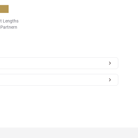
t Lengths
n Partnern