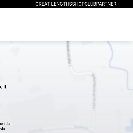
GREAT LENGTHS
SHOP
CLUB
PARTNER
llt.
gen des
Mehr