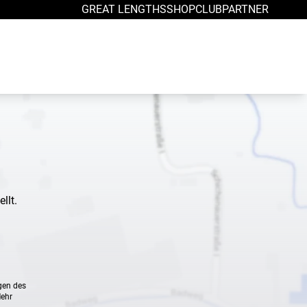
GREAT LENGTHS
SHOP
CLUB
PARTNER
llt.
gen des
Mehr