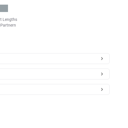
t Lengths
n Partnern