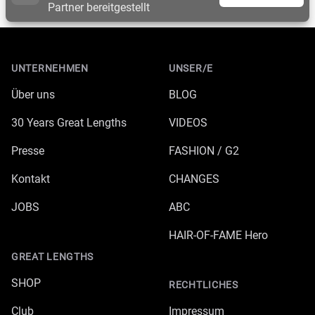
Partner bereitgestellt
Footer
UNTERNEHMEN
UNSER/E
Über uns
BLOG
30 Years Great Lengths
VIDEOS
Presse
FASHION / G2
Kontakt
CHANGES
JOBS
ABC
HAIR-OF-FAME Hero
GREAT LENGTHS
SHOP
RECHTLICHES
Club
Impressum