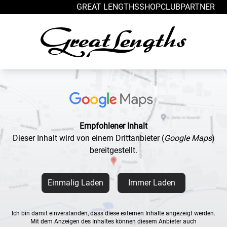
Zum Inhalt springen
GREAT LENGTHS
SHOP
CLUB
PARTNER
Empfohlener Inhalt
Dieser Inhalt wird von einem Drittanbieter
(
Google Maps
)
bereitgestellt.
Einmalig Laden
Immer Laden
Ich bin damit einverstanden, dass diese externen Inhalte angezeigt werden.
Mit dem Anzeigen des Inhaltes können diesem Anbieter auch