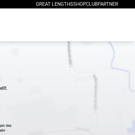
GREAT LENGTHS
SHOP
CLUB
PARTNER
llt.
gen des
Mehr