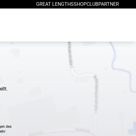
GREAT LENGTHS
SHOP
CLUB
PARTNER
llt.
gen des
Mehr