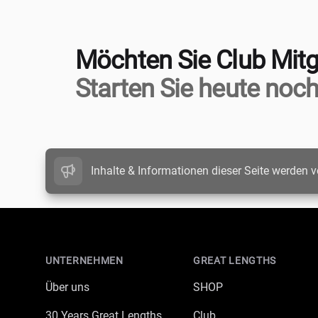
Möchten Sie Club Mitg
Starten Sie heute noch
Inhalte & Informationen dieser Seite werden v
Footer
UNTERNEHMEN
GREAT LENGTHS
Über uns
SHOP
30 Years Great Lengths
Club