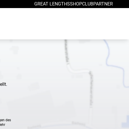
GREAT LENGTHS
SHOP
CLUB
PARTNER
llt.
gen des
Mehr