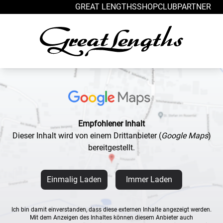
Zum Inhalt springen
GREAT LENGTHS
SHOP
CLUB
PARTNER
Empfohlener Inhalt
Dieser Inhalt wird von einem Drittanbieter
(
Google Maps
)
bereitgestellt.
Einmalig Laden
Immer Laden
Ich bin damit einverstanden, dass diese externen Inhalte angezeigt werden.
Mit dem Anzeigen des Inhaltes können diesem Anbieter auch