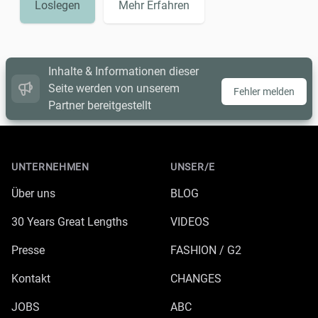
Loslegen
Mehr Erfahren
Inhalte & Informationen dieser
Seite werden von unserem
Fehler melden
Partner bereitgestellt
Footer
UNTERNEHMEN
UNSER/E
Über uns
BLOG
30 Years Great Lengths
VIDEOS
Presse
FASHION / G2
Kontakt
CHANGES
JOBS
ABC