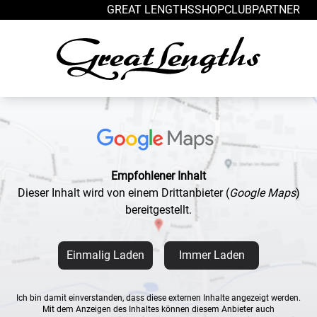
Zum Inhalt springen
GREAT LENGTHS
SHOP
CLUB
PARTNER
Empfohlener Inhalt
Dieser Inhalt wird von einem Drittanbieter
(
Google Maps
)
bereitgestellt.
Einmalig Laden
Immer Laden
Ich bin damit einverstanden, dass diese externen Inhalte angezeigt werden.
Mit dem Anzeigen des Inhaltes können diesem Anbieter auch