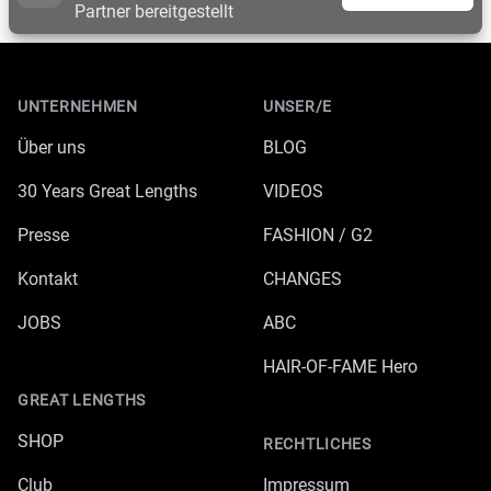
Partner bereitgestellt
Footer
UNTERNEHMEN
UNSER/E
Über uns
BLOG
30 Years Great Lengths
VIDEOS
Presse
FASHION / G2
Kontakt
CHANGES
JOBS
ABC
HAIR-OF-FAME Hero
GREAT LENGTHS
SHOP
RECHTLICHES
Club
Impressum