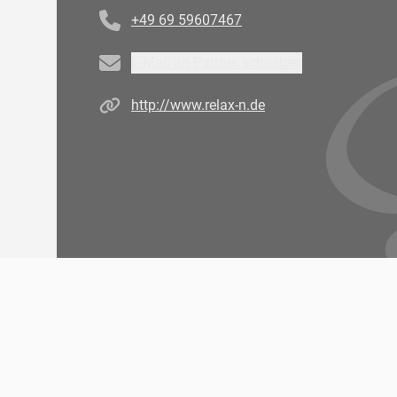
+49 69 59607467
Email
E-Mail an Partner schreiben
Homepage
http://www.relax-n.de