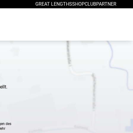
GREAT LENGTHS
SHOP
CLUB
PARTNER
llt.
gen des
Mehr