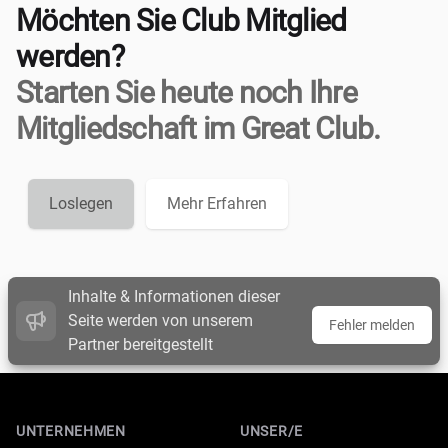
Möchten Sie Club Mitglied
werden?
Starten Sie heute noch Ihre
Mitgliedschaft im Great Club.
Loslegen
Mehr Erfahren
Inhalte & Informationen dieser
Seite werden von unserem
Fehler melden
Partner bereitgestellt
Footer
UNTERNEHMEN
UNSER/E