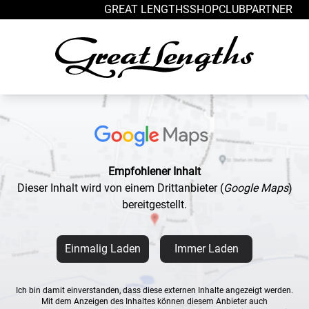
Zum Inhalt springen
GREAT LENGTHS
SHOP
CLUB
PARTNER
Empfohlener Inhalt
Dieser Inhalt wird von einem Drittanbieter
(
Google Maps
)
bereitgestellt.
Einmalig Laden
Immer Laden
Ich bin damit einverstanden, dass diese externen Inhalte angezeigt werden.
Mit dem Anzeigen des Inhaltes können diesem Anbieter auch