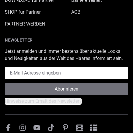
DOWNLOAD für Partner
Barrierefreiheit
SHOP für Partner
AGB
PARTNER WERDEN
NEWSLETTER
Jetzt anmelden und immer bestens über aktuelle Looks
und Neuigkeiten aus der Welt des Haares informiert sein.
E-Mail Adresse
Abonnieren
Hinweise zum Erhalt des Newsletters
Facebook
Instagram
YouTube
TikTok
Pinterest
Great Lengths Filmesamm
Great Lengths - #Sim