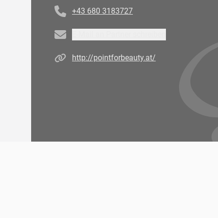
+43 680 3183727
Email
E-Mail an Partner schreiben
Homepage
http://pointforbeauty.at/