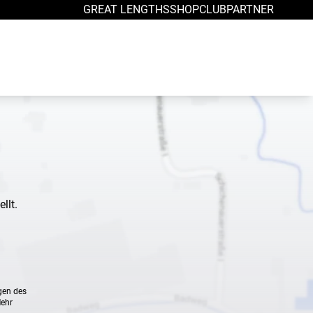
GREAT LENGTHS
SHOP
CLUB
PARTNER
llt.
gen des
Mehr