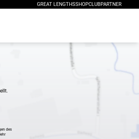
GREAT LENGTHS
SHOP
CLUB
PARTNER
llt.
gen des
Mehr