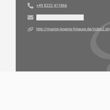
+49 8222 411866
Email
E-Mail an Partner schreiben
Homepage
http://marion-koenig-friseure.de/index2.p