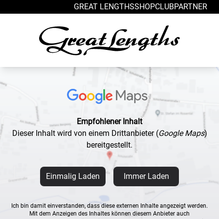
Zum Inhalt springen
GREAT LENGTHS
SHOP
CLUB
PARTNER
Empfohlener Inhalt
Dieser Inhalt wird von einem Drittanbieter
(
Google Maps
)
bereitgestellt.
Einmalig Laden
Immer Laden
Ich bin damit einverstanden, dass diese externen Inhalte angezeigt werden.
Mit dem Anzeigen des Inhaltes können diesem Anbieter auch