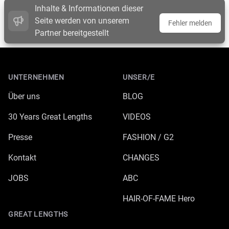
Inhalte & Informationen dieser
Seite werden von unserem
Fehler melden
Partner bereitgestellt
Footer
UNTERNEHMEN
UNSER/E
Über uns
BLOG
30 Years Great Lengths
VIDEOS
Presse
FASHION / G2
Kontakt
CHANGES
JOBS
ABC
HAIR-OF-FAME Hero
GREAT LENGTHS