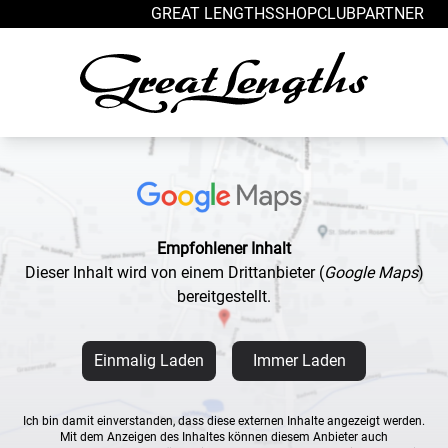
Zum Inhalt springen
GREAT LENGTHS
SHOP
CLUB
PARTNER
Empfohlener Inhalt
Dieser Inhalt wird von einem Drittanbieter
(
Google Maps
)
bereitgestellt.
Einmalig Laden
Immer Laden
Ich bin damit einverstanden, dass diese externen Inhalte angezeigt werden.
Mit dem Anzeigen des Inhaltes können diesem Anbieter auch