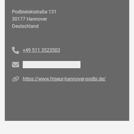
Podbielskistraße 131
30177 Hannover
Deutschland
Telefonnummer
+49 511 3523503
Email
E-Mail an Partner schreiben
Homepage
https://www.friseur-hannover-podbi.de/