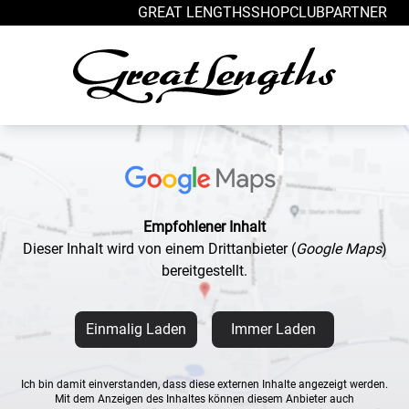
Zum Inhalt springen
GREAT LENGTHS
SHOP
CLUB
PARTNER
Empfohlener Inhalt
Dieser Inhalt wird von einem Drittanbieter
(
Google Maps
)
bereitgestellt.
Einmalig Laden
Immer Laden
Ich bin damit einverstanden, dass diese externen Inhalte angezeigt werden.
Mit dem Anzeigen des Inhaltes können diesem Anbieter auch