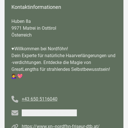
Kontaktinformationen
Huben 8a
9971 Matrei in Osttirol
Österreich
♥️Willkommen bei Nordföhn!
Dein Experte für natürliche Haarverlängerungen und
-verdichtungen. Entdecke die Magie von
GreatLengths für strahlendes Selbstbewusstsein!
💇‍♀️💖
Telefonnummer
+43 650 5116040
Email
E-Mail an Partner schreiben
Homepage
https://www.xn--nordfhn-friseur-dtb.at/