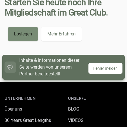
Starten Sie heute noch Ihre
Mitgliedschaft im Great Club.
Loslegen
Mehr Erfahren
Inhalte & Informationen dieser
Seite werden von unserem
Fehler melden
Partner bereitgestellt
Footer
UNTERNEHMEN
UNSER/E
Über uns
BLOG
30 Years Great Lengths
VIDEOS