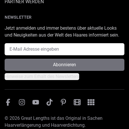
PARTNER WERDEN
NEWSLETTER
Jetzt anmelden und immer bestens über aktuelle Looks
und Neuigkeiten aus der Welt des Haares informiert sein.
E-Mail Adresse
Abonnieren
Hinweise zum Erhalt des Newsletters
Facebook
Instagram
YouTube
TikTok
Pinterest
Great Lengths Filmesamm
Great Lengths - #Sim
© 2026 Great Lengths ist das Original in Sachen
Haarverlängerung und Haarverdichtung.