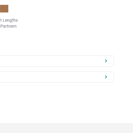
t Lengths
n Partnern