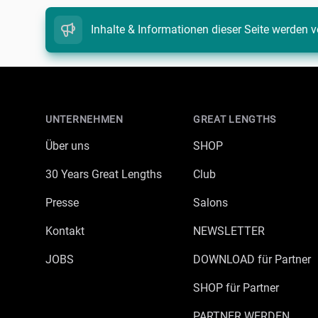
Inhalte & Informationen dieser Seite werden v
Footer
UNTERNEHMEN
GREAT LENGTHS
Über uns
SHOP
30 Years Great Lengths
Club
Presse
Salons
Kontakt
NEWSLETTER
JOBS
DOWNLOAD für Partner
SHOP für Partner
PARTNER WERDEN