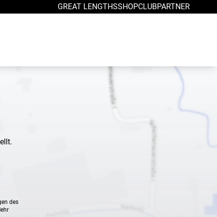
GREAT LENGTHS
SHOP
CLUB
PARTNER
llt.
gen des
Mehr