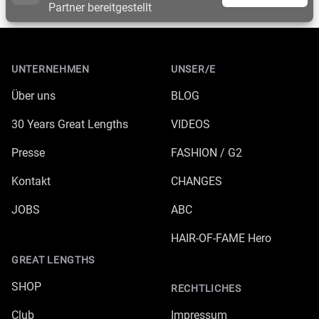
Partner bereitgestellt
Footer
UNTERNEHMEN
UNSER/E
Über uns
BLOG
30 Years Great Lengths
VIDEOS
Presse
FASHION / G2
Kontakt
CHANGES
JOBS
ABC
HAIR-OF-FAME Hero
GREAT LENGTHS
SHOP
RECHTLICHES
Club
Impressum