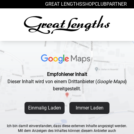
Zum Inhalt springen
GREAT LENGTHS
SHOP
CLUB
PARTNER
Empfohlener Inhalt
Dieser Inhalt wird von einem Drittanbieter
(
Google Maps
)
bereitgestellt.
Einmalig Laden
Immer Laden
Ich bin damit einverstanden, dass diese externen Inhalte angezeigt werden.
Mit dem Anzeigen des Inhaltes können diesem Anbieter auch