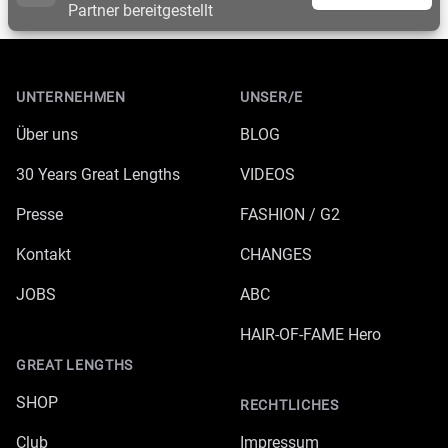
Partner bereitgestellt
Footer
UNTERNEHMEN
UNSER/E
Über uns
BLOG
30 Years Great Lengths
VIDEOS
Presse
FASHION / G2
Kontakt
CHANGES
JOBS
ABC
HAIR-OF-FAME Hero
GREAT LENGTHS
SHOP
RECHTLICHES
Club
Impressum