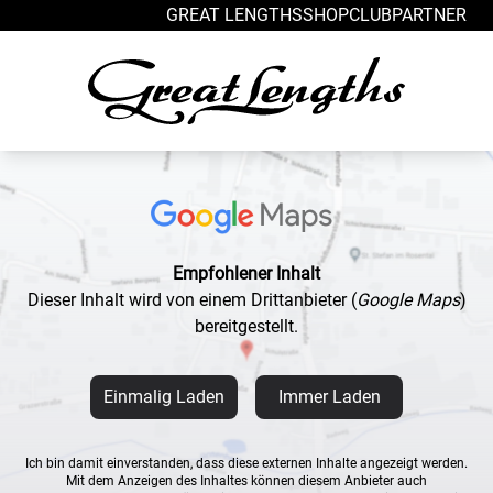
Zum Inhalt springen
GREAT LENGTHS
SHOP
CLUB
PARTNER
Empfohlener Inhalt
Dieser Inhalt wird von einem Drittanbieter
(
Google Maps
)
bereitgestellt.
Einmalig Laden
Immer Laden
Ich bin damit einverstanden, dass diese externen Inhalte angezeigt werden.
Mit dem Anzeigen des Inhaltes können diesem Anbieter auch