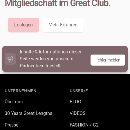
Mitgliedschaft im Great Club.
Loslegen
Mehr Erfahren
Inhalte & Informationen dieser
Seite werden von unserem
Fehler melden
Partner bereitgestellt
Footer
UNTERNEHMEN
UNSER/E
Über uns
BLOG
30 Years Great Lengths
VIDEOS
Presse
FASHION / G2