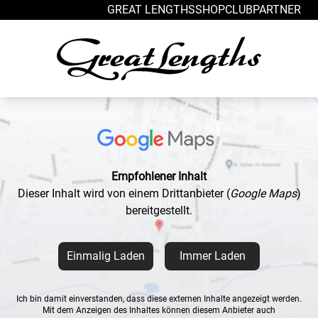
Zum Inhalt springen
GREAT LENGTHS
SHOP
CLUB
PARTNER
Empfohlener Inhalt
Dieser Inhalt wird von einem Drittanbieter
(
Google Maps
)
bereitgestellt.
Einmalig Laden
Immer Laden
Ich bin damit einverstanden, dass diese externen Inhalte angezeigt werden.
Mit dem Anzeigen des Inhaltes können diesem Anbieter auch