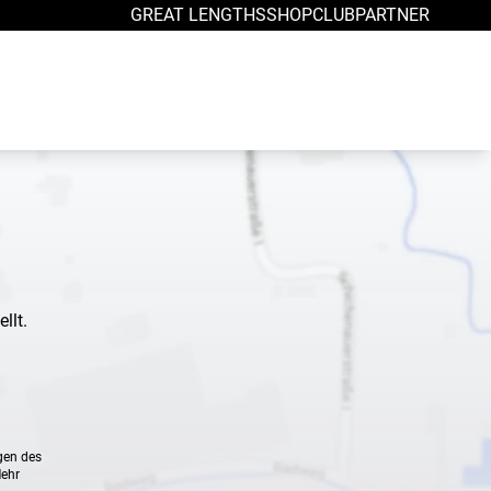
GREAT LENGTHS
SHOP
CLUB
PARTNER
llt.
gen des
Mehr