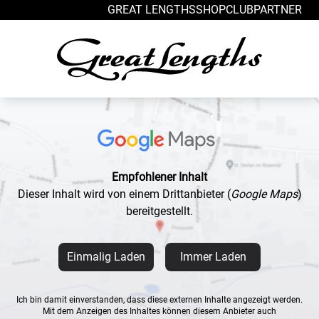
Zum Inhalt springen
GREAT LENGTHS
SHOP
CLUB
PARTNER
Empfohlener Inhalt
Dieser Inhalt wird von einem Drittanbieter
(
Google Maps
)
bereitgestellt.
Einmalig Laden
Immer Laden
Ich bin damit einverstanden, dass diese externen Inhalte angezeigt werden.
Mit dem Anzeigen des Inhaltes können diesem Anbieter auch