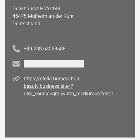
Denkhauser Höfe 148
45475 Mülheim an der Ruhr
Deutschland
Telefonnummer
+49 208 63568688
Email
E-Mail an Partner schreiben
Homepage
https://stella-bomers-hair-
beauty.business.site/?
utm_source=gmb&utm_medium=referral