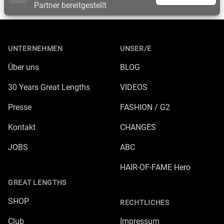
Partner bereitgestellt
Footer
UNTERNEHMEN
UNSER/E
Über uns
BLOG
30 Years Great Lengths
VIDEOS
Presse
FASHION / G2
Kontakt
CHANGES
JOBS
ABC
HAIR-OF-FAME Hero
GREAT LENGTHS
SHOP
RECHTLICHES
Club
Impressum