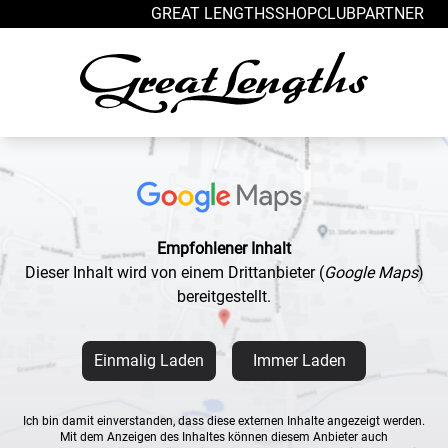
Zum Inhalt springen
GREAT LENGTHS
SHOP
CLUB
PARTNER
Empfohlener Inhalt
Dieser Inhalt wird von einem Drittanbieter
(
Google Maps
)
bereitgestellt.
Einmalig Laden
Immer Laden
Ich bin damit einverstanden, dass diese externen Inhalte angezeigt werden.
Mit dem Anzeigen des Inhaltes können diesem Anbieter auch