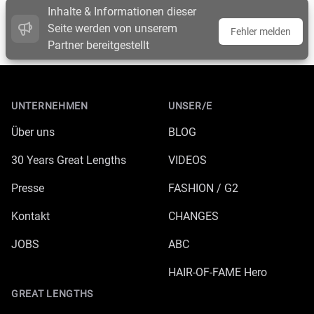
Inhalte & Informationen dieser
Seite werden von unserem
Fehler melden
Partner bereitgestellt
Footer
UNTERNEHMEN
UNSER/E
Über uns
BLOG
30 Years Great Lengths
VIDEOS
Presse
FASHION / G2
Kontakt
CHANGES
JOBS
ABC
HAIR-OF-FAME Hero
GREAT LENGTHS