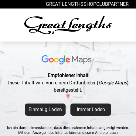
Zum Inhalt springen
GREAT LENGTHS
SHOP
CLUB
PARTNER
Empfohlener Inhalt
Dieser Inhalt wird von einem Drittanbieter
(
Google Maps
)
bereitgestellt.
Einmalig Laden
Immer Laden
Ich bin damit einverstanden, dass diese externen Inhalte angezeigt werden.
Mit dem Anzeigen des Inhaltes können diesem Anbieter auch