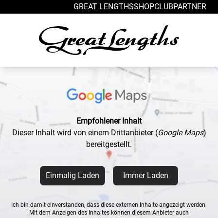
Zum Inhalt springen
GREAT LENGTHS
SHOP
CLUB
PARTNER
Empfohlener Inhalt
Dieser Inhalt wird von einem Drittanbieter
(
Google Maps
)
bereitgestellt.
Einmalig Laden
Immer Laden
Ich bin damit einverstanden, dass diese externen Inhalte angezeigt werden.
Mit dem Anzeigen des Inhaltes können diesem Anbieter auch