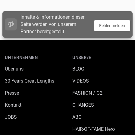
Inhalte & Informationen dieser
Seite werden von unserem
Fehler melden
Partner bereitgestellt
Footer
UNTERNEHMEN
UNSER/E
Über uns
BLOG
30 Years Great Lengths
VIDEOS
Presse
FASHION / G2
Kontakt
CHANGES
JOBS
ABC
HAIR-OF-FAME Hero