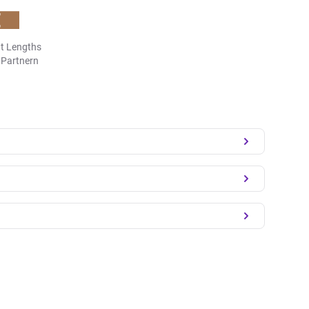
t Lengths
n Partnern