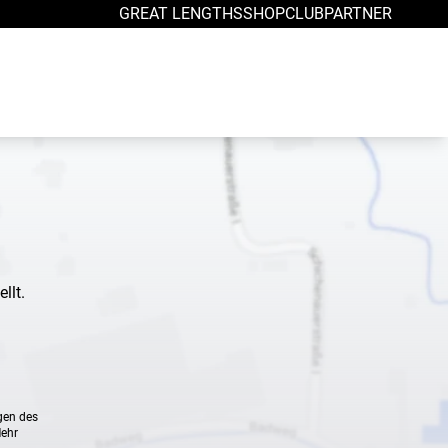
GREAT LENGTHS
SHOP
CLUB
PARTNER
llt.
gen des
Mehr