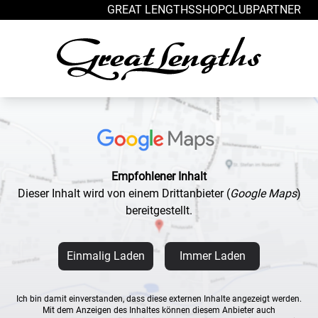
Zum Inhalt springen
GREAT LENGTHS
SHOP
CLUB
PARTNER
Empfohlener Inhalt
Dieser Inhalt wird von einem Drittanbieter
(
Google Maps
)
bereitgestellt.
Einmalig Laden
Immer Laden
Ich bin damit einverstanden, dass diese externen Inhalte angezeigt werden.
Mit dem Anzeigen des Inhaltes können diesem Anbieter auch