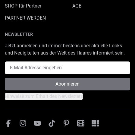
SHOP für Partner
AGB
PARTNER WERDEN
NEWSLETTER
Jetzt anmelden und immer bestens über aktuelle Looks
und Neuigkeiten aus der Welt des Haares informiert sein.
E-Mail Adresse
Abonnieren
Hinweise zum Erhalt des Newsletters
Facebook
Instagram
YouTube
TikTok
Pinterest
Great Lengths Filmesamm
Great Lengths - #Sim