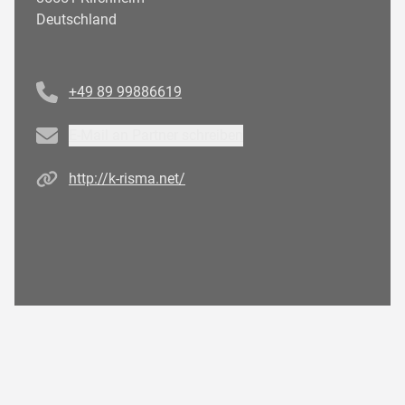
Deutschland
Telefonnummer
+49 89 99886619
Email
E-Mail an Partner schreiben
Homepage
http://k-risma.net/