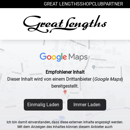
Zum Inhalt springen
GREAT LENGTHS
SHOP
CLUB
PARTNER
Empfohlener Inhalt
Dieser Inhalt wird von einem Drittanbieter
(
Google Maps
)
bereitgestellt.
Einmalig Laden
Immer Laden
Ich bin damit einverstanden, dass diese externen Inhalte angezeigt werden.
Mit dem Anzeigen des Inhaltes können diesem Anbieter auch