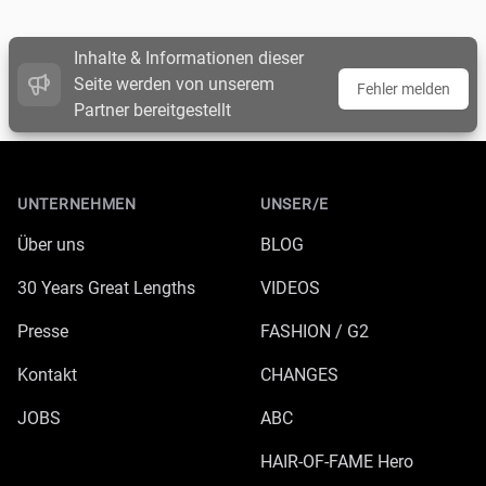
Inhalte & Informationen dieser
Seite werden von unserem
Fehler melden
Partner bereitgestellt
Footer
UNTERNEHMEN
UNSER/E
Über uns
BLOG
30 Years Great Lengths
VIDEOS
Presse
FASHION / G2
Kontakt
CHANGES
JOBS
ABC
HAIR-OF-FAME Hero