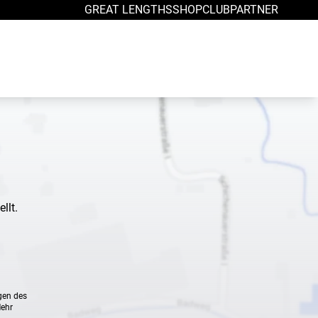
GREAT LENGTHS
SHOP
CLUB
PARTNER
llt.
gen des
Mehr