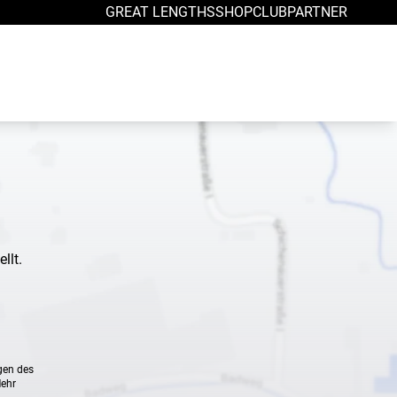
GREAT LENGTHS
SHOP
CLUB
PARTNER
llt.
gen des
Mehr