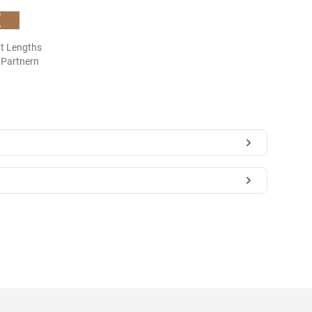
t Lengths
n Partnern