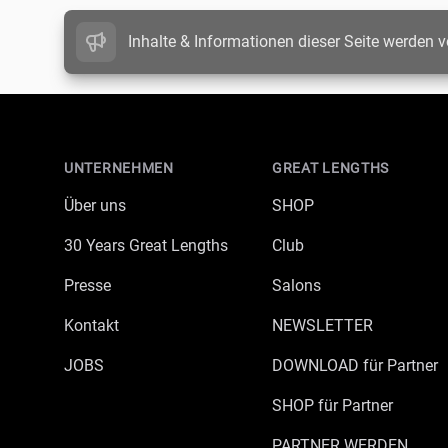
Inhalte & Informationen dieser Seite werden v
Footer
UNTERNEHMEN
GREAT LENGTHS
Über uns
SHOP
30 Years Great Lengths
Club
Presse
Salons
Kontakt
NEWSLETTER
JOBS
DOWNLOAD für Partner
SHOP für Partner
PARTNER WERDEN