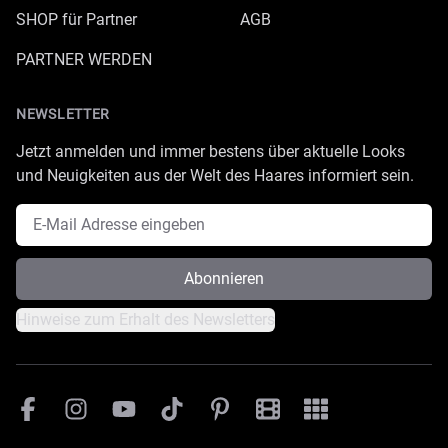
SHOP für Partner
AGB
PARTNER WERDEN
NEWSLETTER
Jetzt anmelden und immer bestens über aktuelle Looks
und Neuigkeiten aus der Welt des Haares informiert sein.
E-Mail Adresse
Abonnieren
Hinweise zum Erhalt des Newsletters
Facebook
Instagram
YouTube
TikTok
Pinterest
Great Lengths Filmesamm
Great Lengths - #Sim