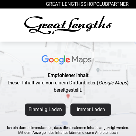
Zum Inhalt springen
GREAT LENGTHS
SHOP
CLUB
PARTNER
Empfohlener Inhalt
Dieser Inhalt wird von einem Drittanbieter
(
Google Maps
)
bereitgestellt.
Einmalig Laden
Immer Laden
Ich bin damit einverstanden, dass diese externen Inhalte angezeigt werden.
Mit dem Anzeigen des Inhaltes können diesem Anbieter auch