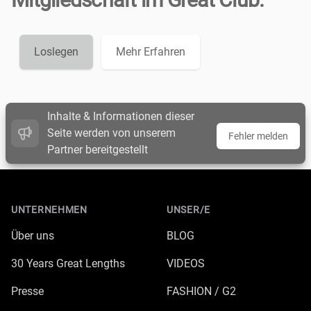
Loslegen
Mehr Erfahren
Inhalte & Informationen dieser
Seite werden von unserem
Fehler melden
Partner bereitgestellt
Footer
UNTERNEHMEN
UNSER/E
Über uns
BLOG
30 Years Great Lengths
VIDEOS
Presse
FASHION / G2