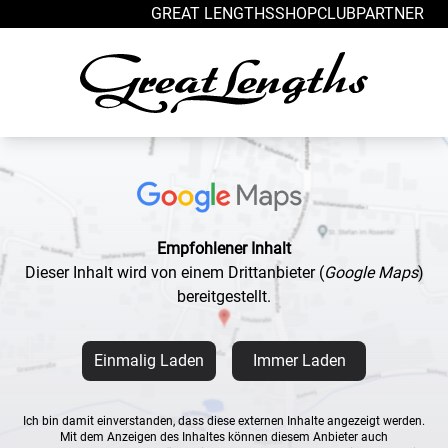
Zum Inhalt springen
GREAT LENGTHS
SHOP
CLUB
PARTNER
Empfohlener Inhalt
Dieser Inhalt wird von einem Drittanbieter
(
Google Maps
)
bereitgestellt.
Einmalig Laden
Immer Laden
Ich bin damit einverstanden, dass diese externen Inhalte angezeigt werden.
Mit dem Anzeigen des Inhaltes können diesem Anbieter auch