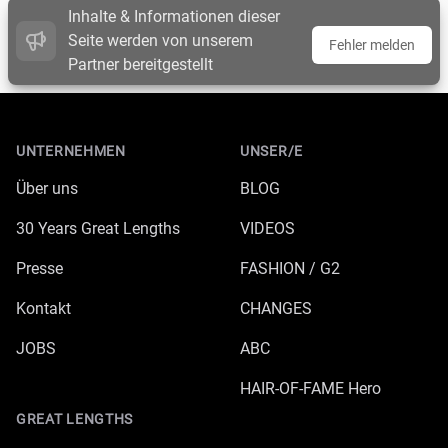
Inhalte & Informationen dieser
Seite werden von unserem
Fehler melden
Partner bereitgestellt
Footer
UNTERNEHMEN
UNSER/E
Über uns
BLOG
30 Years Great Lengths
VIDEOS
Presse
FASHION / G2
Kontakt
CHANGES
JOBS
ABC
HAIR-OF-FAME Hero
GREAT LENGTHS