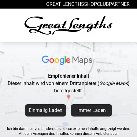
Zum Inhalt springen
GREAT LENGTHS
SHOP
CLUB
PARTNER
Empfohlener Inhalt
Dieser Inhalt wird von einem Drittanbieter
(
Google Maps
)
bereitgestellt.
Einmalig Laden
Immer Laden
Ich bin damit einverstanden, dass diese externen Inhalte angezeigt werden.
Mit dem Anzeigen des Inhaltes können diesem Anbieter auch