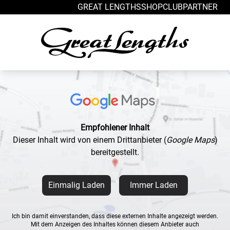
Zum Inhalt springen
GREAT LENGTHS
SHOP
CLUB
PARTNER
Empfohlener Inhalt
Dieser Inhalt wird von einem Drittanbieter
(
Google Maps
)
bereitgestellt.
Einmalig Laden
Immer Laden
Ich bin damit einverstanden, dass diese externen Inhalte angezeigt werden.
Mit dem Anzeigen des Inhaltes können diesem Anbieter auch