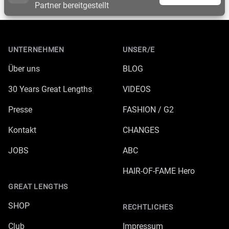
Partner bereitgestellt
Footer
UNTERNEHMEN
UNSER/E
Über uns
BLOG
30 Years Great Lengths
VIDEOS
Presse
FASHION / G2
Kontakt
CHANGES
JOBS
ABC
HAIR-OF-FAME Hero
GREAT LENGTHS
SHOP
RECHTLICHES
Club
Impressum