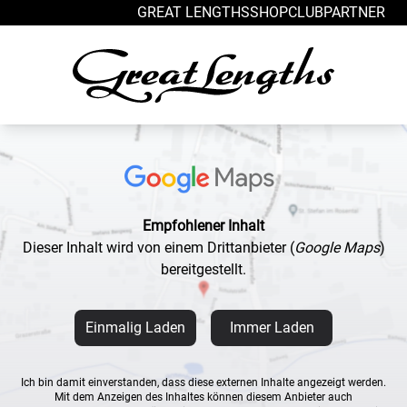
Zum Inhalt springen
GREAT LENGTHS
SHOP
CLUB
PARTNER
Empfohlener Inhalt
Dieser Inhalt wird von einem Drittanbieter
(
Google Maps
)
bereitgestellt.
Einmalig Laden
Immer Laden
Ich bin damit einverstanden, dass diese externen Inhalte angezeigt werden.
Mit dem Anzeigen des Inhaltes können diesem Anbieter auch