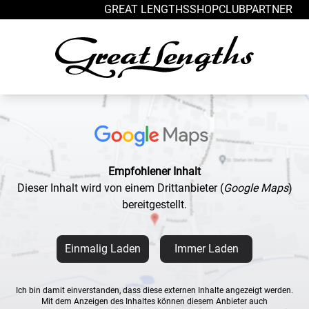
Zum Inhalt springen
GREAT LENGTHS
SHOP
CLUB
PARTNER
Empfohlener Inhalt
Dieser Inhalt wird von einem Drittanbieter
(
Google Maps
)
bereitgestellt.
Einmalig Laden
Immer Laden
Ich bin damit einverstanden, dass diese externen Inhalte angezeigt werden.
Mit dem Anzeigen des Inhaltes können diesem Anbieter auch