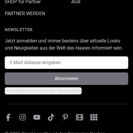
SHOP für Partner
AGB
PARTNER WERDEN
NEWSLETTER
Jetzt anmelden und immer bestens über aktuelle Looks
und Neuigkeiten aus der Welt des Haares informiert sein.
E-Mail Adresse
Abonnieren
Hinweise zum Erhalt des Newsletters
Facebook
Instagram
YouTube
TikTok
Pinterest
Great Lengths Filmesamm
Great Lengths - #Sim