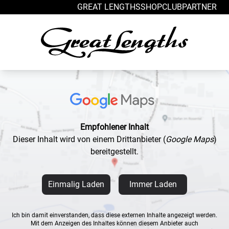
Zum Inhalt springen
GREAT LENGTHS
SHOP
CLUB
PARTNER
Empfohlener Inhalt
Dieser Inhalt wird von einem Drittanbieter
(
Google Maps
)
bereitgestellt.
Einmalig Laden
Immer Laden
Ich bin damit einverstanden, dass diese externen Inhalte angezeigt werden.
Mit dem Anzeigen des Inhaltes können diesem Anbieter auch