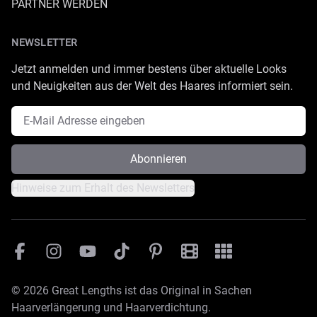
PARTNER WERDEN
NEWSLETTER
Jetzt anmelden und immer bestens über aktuelle Looks
und Neuigkeiten aus der Welt des Haares informiert sein.
E-Mail Adresse
Abonnieren
Hinweise zum Erhalt des Newsletters
Facebook
Instagram
YouTube
TikTok
Pinterest
Great Lengths Filmesamm
Great Lengths - #Sim
© 2026 Great Lengths ist das Original in Sachen
Haarverlängerung und Haarverdichtung.